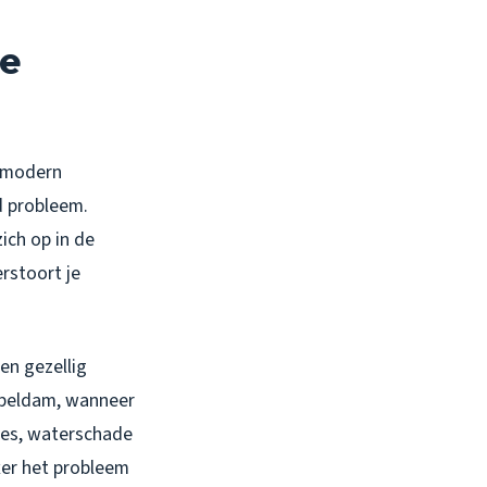
te
n modern
d probleem.
ich op in de
rstoort je
en gezellig
ubbeldam, wanneer
tjes, waterschade
xer het probleem