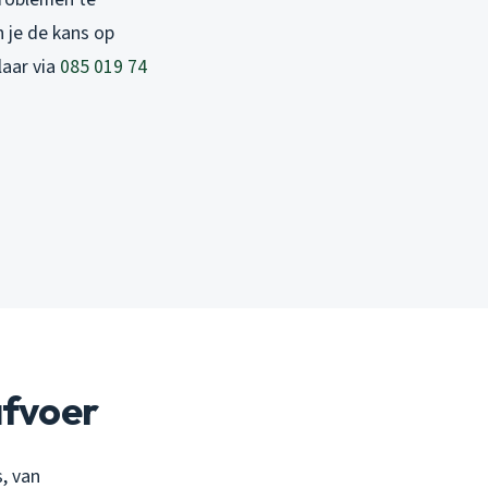
n je de kans op
laar via
085 019 74
afvoer
s, van