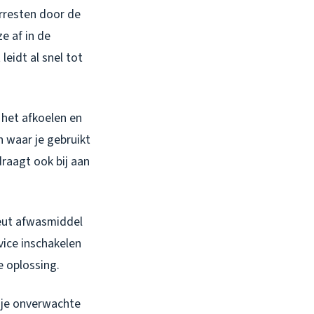
erresten door de
e af in de
leidt al snel tot
t het afkoelen en
n waar je gebruikt
raagt ook bij aan
heut afwasmiddel
vice inschakelen
e oplossing.
 je onverwachte