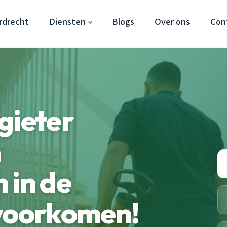
rdrecht
Diensten
Blogs
Over ons
Con
gieter
m
 in de
 voorkomen!