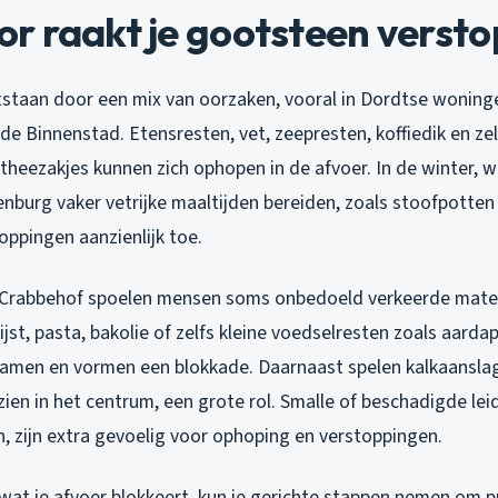
r raakt je gootsteen versto
staan door een mix van oorzaken, vooral in Dordtse wonin
n de Binnenstad. Etensresten, vet, zeepresten, koffiedik en zel
theezakjes kunnen zich ophopen in de afvoer. In de winter, 
enburg vaker vetrijke maaltijden bereiden, zoals stoofpotten 
toppingen aanzienlijk toe.
 Crabbehof spoelen mensen soms onbedoeld verkeerde mater
ijst, pasta, bakolie of zelfs kleine voedselresten zoals aarda
samen en vormen een blokkade. Daarnaast spelen kalkaansla
zien in het centrum, een grote rol. Smalle of beschadigde leid
, zijn extra gevoelig voor ophoping en verstoppingen.
 wat je afvoer blokkeert, kun je gerichte stappen nemen om 