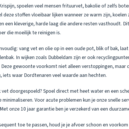
rispijn, spoelen veel mensen frituurvet, bakolie of zelfs bot
deze stoffen vloeibaar lijken wanneer ze warm zijn, koelen z
n een kleverige, harde laag die andere resten vasthoudt. Dit 
r die moeilijk te reinigen is.
nvoudig: vang vet en olie op in een oude pot, blik of bak, laa
llenbak. In wijken zoals Dubbeldam zijn er ook recyclingpunte
n. Deze gewoonte voorkomt niet alleen verstoppingen, maar d
u, iets waar Dordtenaren veel waarde aan hechten.
k vet doorgespoeld? Spoel direct met heet water en een sc
 minimaliseren. Voor acute problemen kun je onze snelle ser
 Met onze 10 jaar garantie ben je verzekerd van een duurzam
sequent toe te passen, houd je je afvoer schoon en voorkom