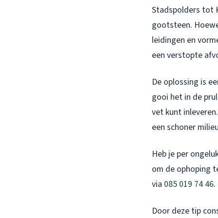
Stadspolders tot K
gootsteen. Hoewel 
leidingen en vorme
een verstopte afvoe
De oplossing is ee
gooi het in de pru
vet kunt inlevere
een schoner milie
Heb je per ongelu
om de ophoping te
via
085 019 74 46
.
Door deze tip con