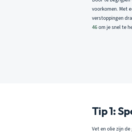
voorkomen. Met een
verstoppingen dra
46
om je snel te h
Tip 1: S
Vet en olie zijn d