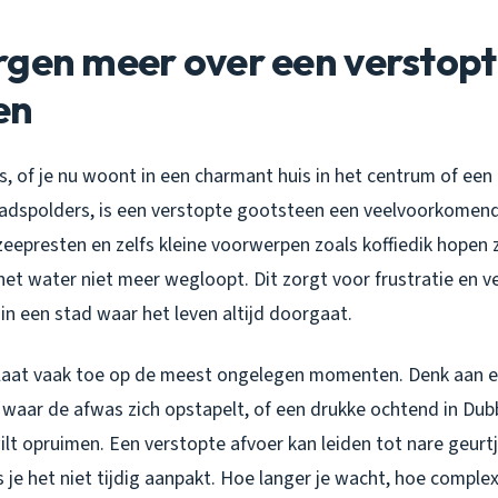
rgen meer over een verstop
en
s, of je nu woont in een charmant huis in het centrum of ee
adspolders, is een verstopte gootsteen een veelvoorkomen
zeepresten en zelfs kleine voorwerpen zoals koffiedik hopen z
et water niet meer wegloopt. Dit zorgt voor frustratie en ve
 in een stad waar het leven altijd doorgaat.
laat vaak toe op de meest ongelegen momenten. Denk aan e
n, waar de afwas zich opstapelt, of een drukke ochtend in D
wilt opruimen. Een verstopte afvoer kan leiden tot nare geur
 je het niet tijdig aanpakt. Hoe langer je wacht, hoe comple