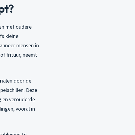
pt?
gen met oudere
fs kleine
wanneer mensen in
of frituur, neemt
ialen door de
ppelschillen. Deze
g en verouderde
ingen, vooral in
problemen te