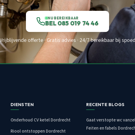
NU BEREIKBAAR
BEL 085 019 74 46
Vrijblijvende offerte · Gratis advies · 24/7 bereikbaar bij spoe
DIENSTEN
RECENTE BLOGS
Onderhoud CV ketel Dordrecht
Gaat verstopte wc vanzel
Feiten en fabels Dordrec
Riool ontstoppen Dordrecht