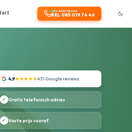
tact
NU BEREIKBAAR
BEL 085 019 74 46
4,9
★★★★★
431 Google reviews
✓
Gratis telefonisch advies
✓
Vaste prijs vooraf