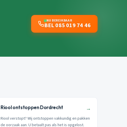
NU BEREIKBAAR
BEL 085 019 74 46
Riool ontstoppen Dordrecht
→
Riool verstopt? Wij ontstoppen vakkundig en pakken
de oorzaak aan. U betaalt pas als het is opgelost.