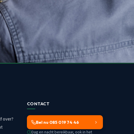
d
CONTACT
f over?
Bel nu 085 019 74 46
ht
Dag en nacht bereikbaar, ook in het