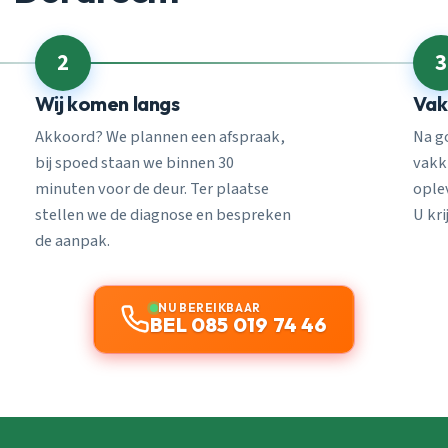
2
3
Wij komen langs
Vak
Akkoord? We plannen een afspraak,
Na g
bij spoed staan we binnen 30
vakk
minuten voor de deur. Ter plaatse
ople
stellen we de diagnose en bespreken
U kri
de aanpak.
NU BEREIKBAAR
BEL 085 019 74 46