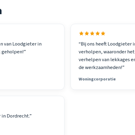
n
en van Loodgieter in
“Bij ons heeft Loodgieter
l geholpen!”
verholpen, waaronder het
verhelpen van lekkages en
de werkzaamheden!”
Woningcorporatie
r in Dordrecht.”