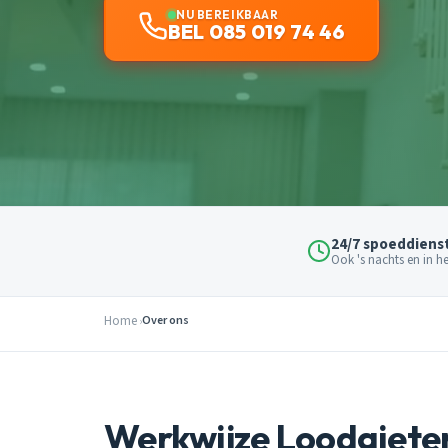
NU BEREIKBAAR
BEL 085 019 74 46
24/7 spoeddiens
Ook 's nachts en in 
Home
Over ons
Werkwijze Loodgiete