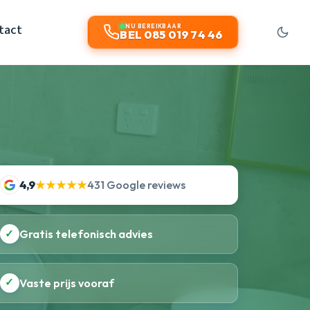
tact
NU BEREIKBAAR
BEL 085 019 74 46
4,9
★★★★★
431 Google reviews
✓
Gratis telefonisch advies
✓
Vaste prijs vooraf