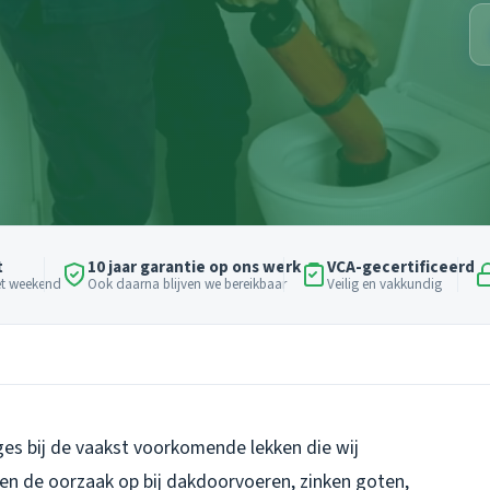
t
10 jaar garantie op ons werk
VCA-gecertificeerd
het weekend
Ook daarna blijven we bereikbaar
Veilig en vakkundig
es bij de vaakst voorkomende lekken die wij
en de oorzaak op bij dakdoorvoeren, zinken goten,