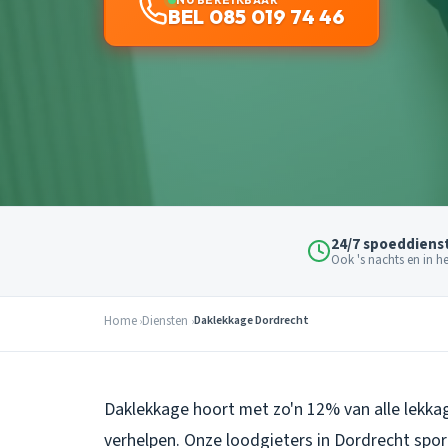
BEL 085 019 74 46
24/7 spoeddiens
Ook 's nachts en in 
Home
Diensten
Daklekkage Dordrecht
Daklekkage hoort met zo'n 12% van alle lekkag
verhelpen. Onze loodgieters in Dordrecht spor