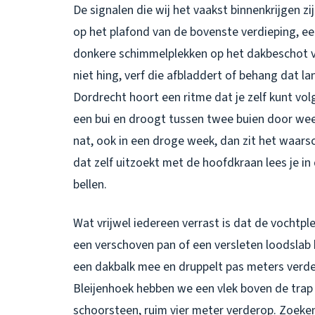
De signalen die wij het vaakst binnenkrijgen zi
op het plafond van de bovenste verdieping, ee
donkere schimmelplekken op het dakbeschot van
niet hing, verf die afbladdert of behang dat la
Dordrecht
hoort een ritme dat je zelf kunt vol
een bui en droogt tussen twee buien door weer w
nat, ook in een droge week, dan zit het waarschi
dat zelf uitzoekt met de hoofdkraan lees je in
bellen.
Wat vrijwel iedereen verrast is dat de vochtpl
een verschoven pan of een versleten loodslab 
een dakbalk mee en druppelt pas meters verde
Bleijenhoek hebben we een vlek boven de trap 
schoorsteen, ruim vier meter verderop. Zoeke