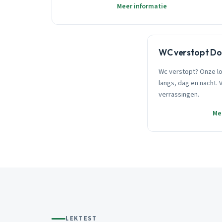
Meer informatie
WC verstopt Do
Wc verstopt? Onze l
langs, dag en nacht. 
verrassingen.
Me
LEKTEST