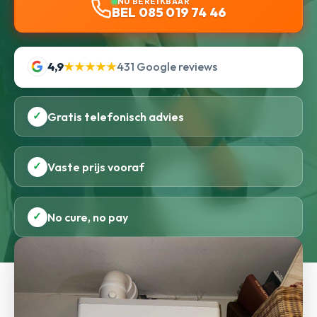
NU BEREIKBAAR
BEL 085 019 74 46
4,9
★★★★★
431 Google reviews
✓
Gratis telefonisch advies
✓
Vaste prijs vooraf
✓
No cure, no pay