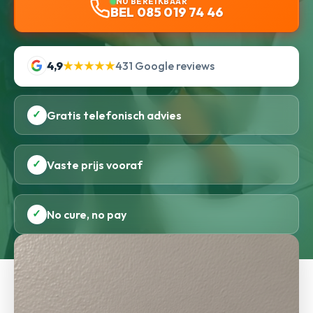
NU BEREIKBAAR
BEL 085 019 74 46
4,9
★★★★★
431 Google reviews
✓
Gratis telefonisch advies
✓
Vaste prijs vooraf
✓
No cure, no pay