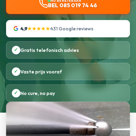
NU BEREIKBAAR
BEL 085 019 74 46
4,9
★★★★★
431 Google reviews
✓
Gratis telefonisch advies
✓
Vaste prijs vooraf
✓
No cure, no pay