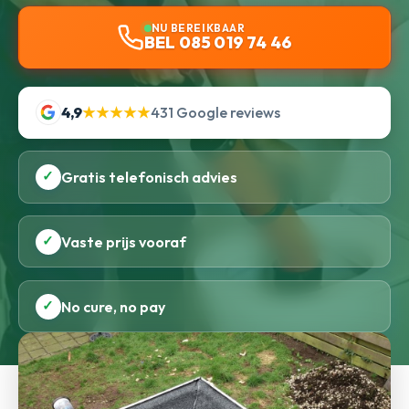
NU BEREIKBAAR
BEL 085 019 74 46
4,9
★★★★★
431 Google reviews
✓
Gratis telefonisch advies
✓
Vaste prijs vooraf
✓
No cure, no pay