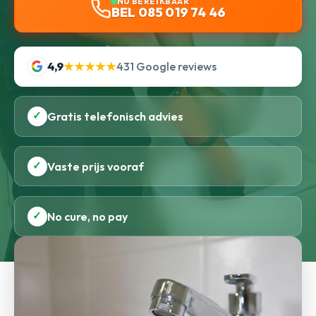
NU BEREIKBAAR
BEL 085 019 74 46
4,9
★★★★★
431 Google reviews
✓
Gratis telefonisch advies
✓
Vaste prijs vooraf
✓
No cure, no pay