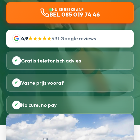
NU BEREIKBAAR
BEL 085 019 74 46
4,9
★★★★★
431 Google reviews
✓
Gratis telefonisch advies
✓
Vaste prijs vooraf
✓
No cure, no pay