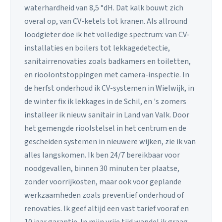
waterhardheid van 8,5 °dH. Dat kalk bouwt zich
overal op, van CV-ketels tot kranen. Als allround
loodgieter doe ik het volledige spectrum: van CV-
installaties en boilers tot lekkagedetectie,
sanitairrenovaties zoals badkamers en toiletten,
en rioolontstoppingen met camera-inspectie. In
de herfst onderhoud ik CV-systemen in Wielwijk, in
de winter fix ik lekkages in de Schil, en 's zomers
installeer ik nieuw sanitair in Land van Valk. Door
het gemengde rioolstelsel in het centrum en de
gescheiden systemen in nieuwere wijken, zie ik van
alles langskomen. Ik ben 24/7 bereikbaar voor
noodgevallen, binnen 30 minuten ter plaatse,
zonder voorrijkosten, maar ook voor geplande
werkzaamheden zoals preventief onderhoud of
renovaties. Ik geef altijd een vast tarief vooraf en
10 jaar garantie. In mijn vrije tijd wandel ik graag