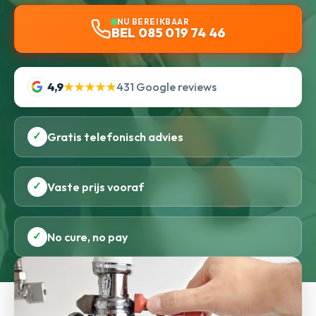
NU BEREIKBAAR
BEL 085 019 74 46
4,9
★★★★★
431 Google reviews
✓
Gratis telefonisch advies
✓
Vaste prijs vooraf
✓
No cure, no pay