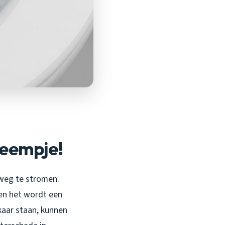
leempje!
 weg te stromen.
n en het wordt een
kaar staan, kunnen