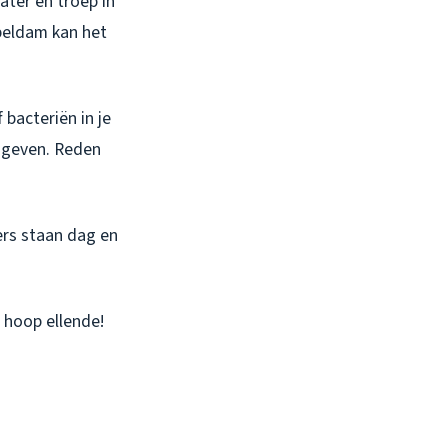
ater en troep in
bbeldam kan het
 bacteriën in je
n geven. Reden
ers staan dag en
 hoop ellende!