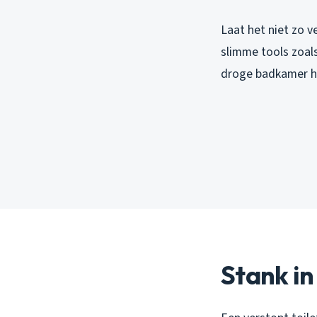
Laat het niet zo v
slimme tools zoal
droge badkamer h
Stank in