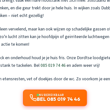
t brengt vaak een nare rioolstank met zich mee. Stilstaand w
nken, en die geur trekt door je hele huis. In wijken zoals Du
iken – niet echt gezellig!
alleen vervelend, maar kan ook wijzen op schadelijke gassen of
 zo’n lucht zitten kan je hoofdpijn of geïrriteerde luchtwege
 actie te komen!
ck en onderhoud houd je je huis fris. Onze Dordtse loodgiet
stank te tackelen. Bel
085 019 74 46
en adem weer vrij!
en etensresten, vet of doekjes door de wc. Zo voorkom je een
NU BEREIKBAAR
BEL 085 019 74 46