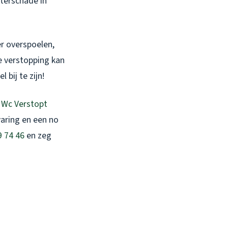
aterschade in
er overspoelen,
e verstopping kan
bij te zijn!
j
Wc Verstopt
varing en een no
9 74 46
en zeg