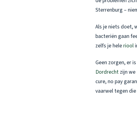
de problemen zich
Sterrenburg – nie
Als je niets doet,
bacteriën gaan fee
zelfs je hele
riool
i
Geen zorgen, er is
Dordrecht
zijn we 
cure, no pay garan
vaarwel tegen die