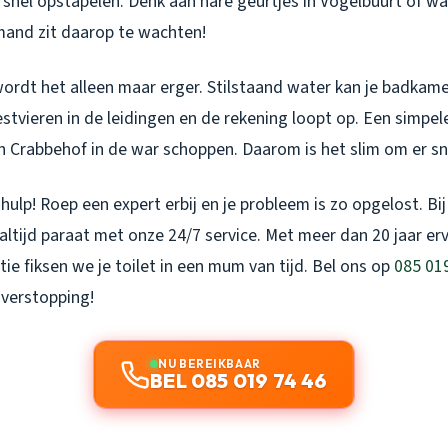
 snel opstapelen. Denk aan nare geurtjes in Vogelbuurt of w
mand zit daarop te wachten!
 wordt het alleen maar erger. Stilstaand water kan je badkam
stvieren in de leidingen en de rekening loopt op. Een simpel
n Crabbehof in de war schoppen. Daarom is het slim om er snel 
 hulp! Roep een expert erbij en je probleem is zo opgelost. Bi
altijd paraat met onze 24/7 service. Met meer dan 20 jaar er
tie fiksen we je toilet in een mum van tijd. Bel ons op
085 01
 verstopping!
NU BEREIKBAAR
BEL 085 019 74 46