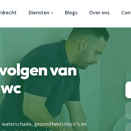
rdrecht
Diensten
Blogs
Over ons
Con
evolgen van
 wc
 waterschade, gezondheidsrisico’s en