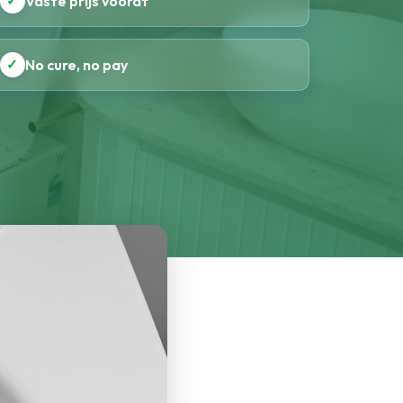
✓
Vaste prijs vooraf
✓
No cure, no pay