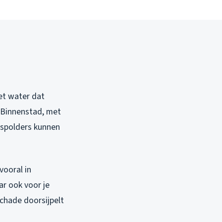
et water dat
n Binnenstad, met
dspolders kunnen
vooral in
ar ook voor je
schade doorsijpelt