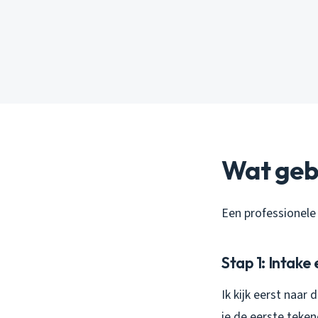
Wat gebe
Een professionele 
Stap 1: Intake 
Ik kijk eerst naar
je de eerste teken