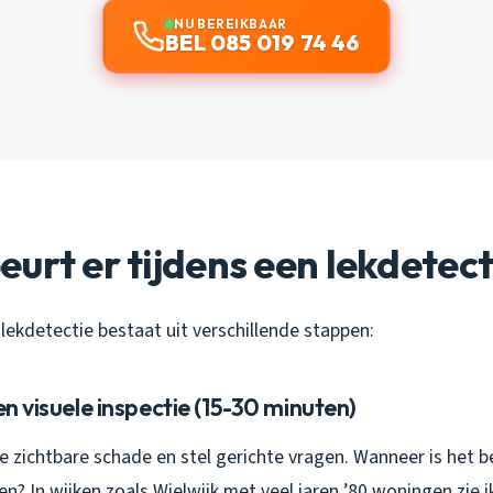
NU BEREIKBAAR
BEL 085 019 74 46
urt er tijdens een lekdetect
lekdetectie bestaat uit verschillende stappen:
en visuele inspectie (15-30 minuten)
 de zichtbare schade en stel gerichte vragen. Wanneer is het
en? In wijken zoals Wielwijk met veel jaren ’80 woningen zie i