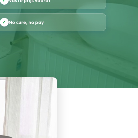
✓
Vaste prijs vooraf
✓
No cure, no pay