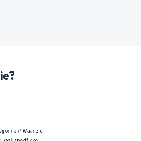
ie?
 begonnen? Waar zie
k vaak specifieke