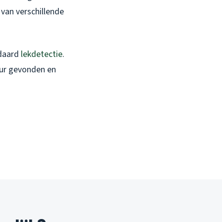
van verschillende
ndaard
lekdetectie
.
 uur gevonden en