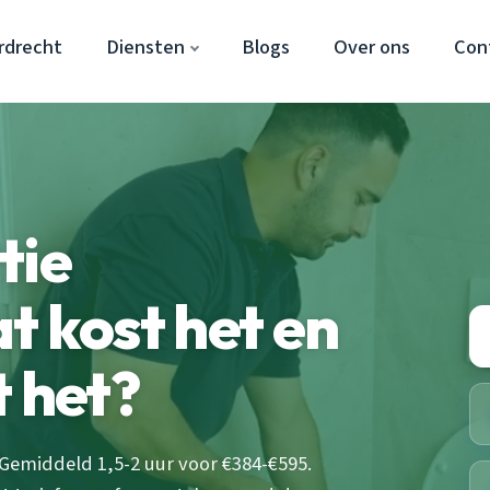
rdrecht
Diensten
Blogs
Over ons
Con
tie
t kost het en
t het?
 Gemiddeld 1,5-2 uur voor €384-€595.