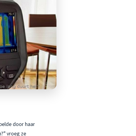
ppelde door haar
n?” vroeg ze