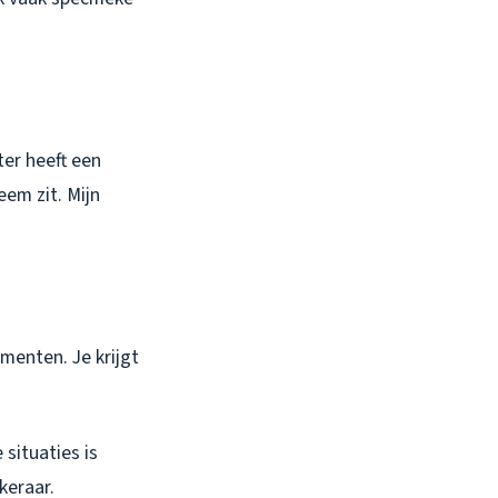
er heeft een
em zit. Mijn
umenten. Je krijgt
 situaties is
keraar.