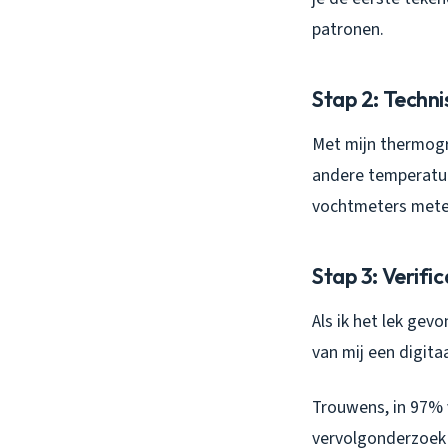
patronen.
Stap 2: Techn
Met mijn thermogr
andere temperatuu
vochtmeters meten
Stap 3: Verifi
Als ik het lek gev
van mij een digita
Trouwens, in 97% va
vervolgonderzoek n