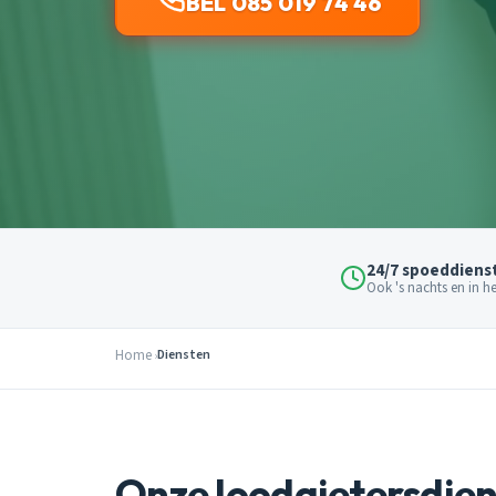
BEL 085 019 74 46
24/7 spoeddiens
Ook 's nachts en in 
Home
Diensten
Onze loodgietersdie