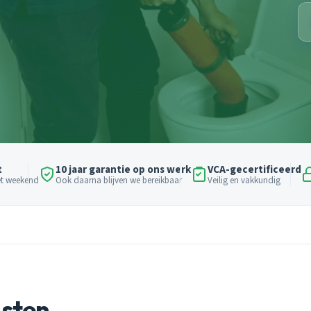
t
10 jaar garantie op ons werk
VCA-gecertificeerd
het weekend
Ook daarna blijven we bereikbaar
Veilig en vakkundig
nsten