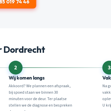
85 019 74 46
r Dordrecht
2
3
Wij komen langs
Vak
Akkoord? We plannen een afspraak,
Na g
bij spoed staan we binnen 30
vakk
minuten voor de deur. Ter plaatse
ople
stellen we de diagnose en bespreken
U kri