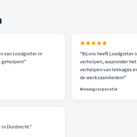
n
en van Loodgieter in
“Bij ons heeft Loodgieter
l geholpen!”
verholpen, waaronder het
verhelpen van lekkages en
de werkzaamheden!”
Woningcorporatie
r in Dordrecht.”