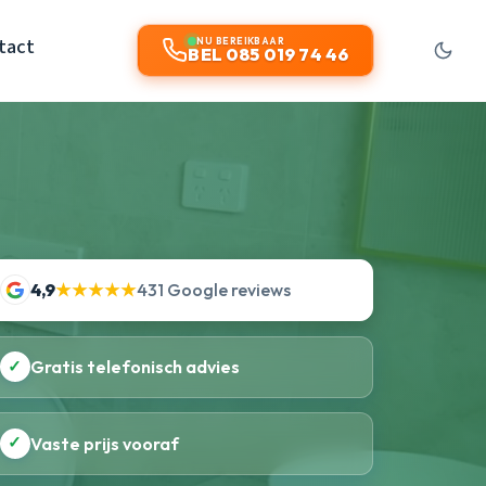
tact
NU BEREIKBAAR
BEL 085 019 74 46
4,9
★★★★★
431 Google reviews
✓
Gratis telefonisch advies
✓
Vaste prijs vooraf