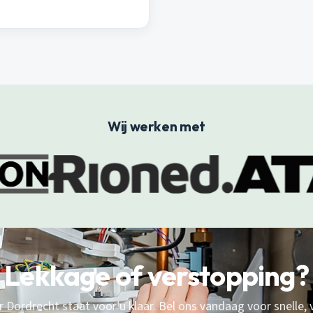
Wij werken met
Lekkage of verstopping?
 Dordrecht staat voor u klaar. Bel ons vandaag voor snelle,